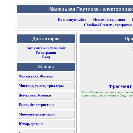
Маленькая Паутинка - электронная
|
|
|
На главную сайта
Новые поступления
|
ChmBookCreator - программа
Для авторов
Про
Загрузить книгу на сайт
Регистрация
Вход
Жанры
Фантастика, Фэнтези
Фрагмент
Мистика, ужасы, триллеры
Если Вы автор, переводчик или из
Детективы, боевики
свяжитесь с нами и книги будут сня
Проза, беллетристика
Многоавторские серии
Юмор, детские