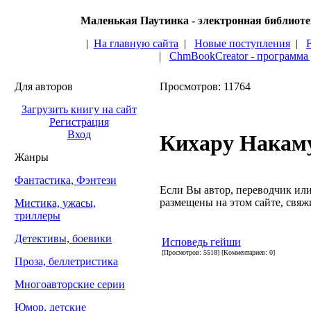
Маленькая Паутинка - электронная библиот
|
На главную сайта
|
Новые поступления
|
|
ChmBookCreator - программа
Для авторов
Просмотров: 11764
Загрузить книгу на сайт
Регистрация
Вход
Кихару Накам
Жанры
Фантастика, Фэнтези
Если Вы автор, переводчик или 
размещены на этом сайте, свяжи
Мистика, ужасы,
триллеры
Детективы, боевики
Исповедь гейши
[Просмотров: 5518] [Комментариев: 0]
Проза, беллетристика
Многоавторские серии
Юмор, детские