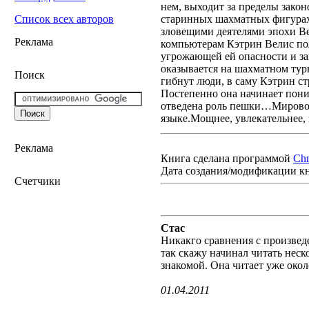
нем, выходит за пределы зако
старинных шахматных фигурах,
Список всех авторов
зловещими деятелями эпохи Вел
Реклама
компьютерам Кэтрин Велис пол
угрожающей ей опасности и за
оказывается на шахматном турн
Поиск
гибнут люди, в саму Кэтрин ст
Постепенно она начинает поним
отведена роль пешки…Мировой
языке.Мощнее, увлекательнее, 
Реклама
Книга сделана программой
Ch
Дата создания/модификации к
Счетчики
Стас
Никакго сравнения с произвед
так скажу начинал читать неск
знакомой. Она читает уже около
01.04.2011