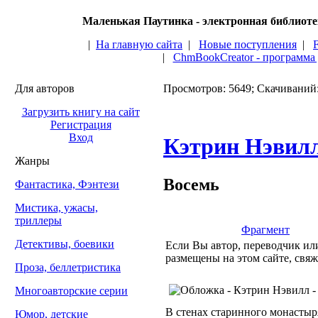
Маленькая Паутинка - электронная библиот
|
На главную сайта
|
Новые поступления
|
|
ChmBookCreator - программа
Для авторов
Просмотров: 5649; Скачиваний
Загрузить книгу на сайт
Регистрация
Вход
Кэтрин Нэвил
Жанры
Восемь
Фантастика, Фэнтези
Мистика, ужасы,
триллеры
Фрагмент
Детективы, боевики
Если Вы автор, переводчик или
размещены на этом сайте, свяж
Проза, беллетристика
Многоавторские серии
В стенах старинного монастыр
Юмор, детские