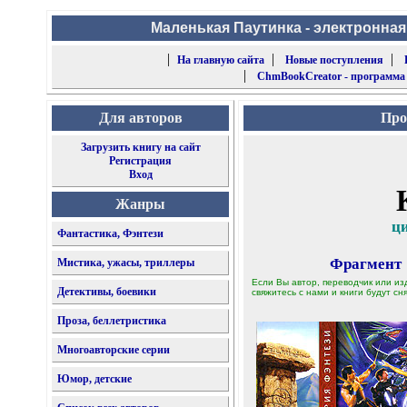
Маленькая Паутинка - электронная
|
|
|
На главную сайта
Новые поступления
|
ChmBookCreator - программа
Для авторов
Про
Загрузить книгу на сайт
Регистрация
Вход
Жанры
ц
Фантастика, Фэнтези
Фрагмент
Мистика, ужасы, триллеры
Если Вы автор, переводчик или из
Детективы, боевики
свяжитесь с нами и книги будут сня
Проза, беллетристика
Многоавторские серии
Юмор, детские