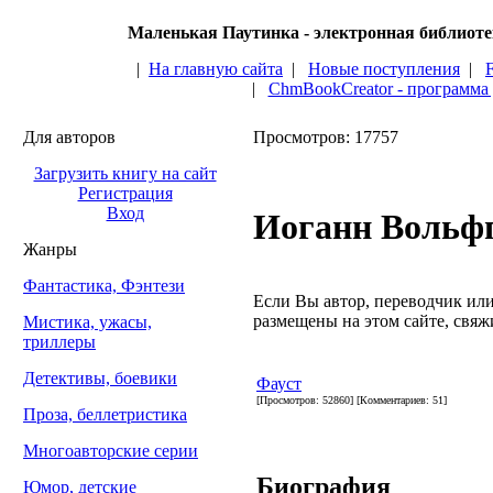
Маленькая Паутинка - электронная библиот
|
На главную сайта
|
Новые поступления
|
|
ChmBookCreator - программа
Для авторов
Просмотров: 17757
Загрузить книгу на сайт
Регистрация
Вход
Иоганн Вольфг
Жанры
Фантастика, Фэнтези
Если Вы автор, переводчик или 
размещены на этом сайте, свяжи
Мистика, ужасы,
триллеры
Детективы, боевики
Фауст
[Просмотров: 52860] [Комментариев: 51]
Проза, беллетристика
Многоавторские серии
Биография
Юмор, детские