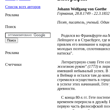
Список всех авторов
Johann Wolfgang von Goethe
Германия, 28.8.1749 - 22.3.1832
Реклама
Поэт, писатель, ученый. Один
Поиск
Родился во Франкфурте-на-Ма
Лейпциге и в Страсбурге, где 
привлек его внимание к народ
молодых поэтов, сплотившихся
Реклама
натиска".
Литературную славу Гете соз
Счетчики
железною рукою" (1773)
и лир
имевший небывалый успех. В 1
в Веймар и остался там до кон
стремился осуществить в герц
в успехе этих начинаний, Гете 
древности.
С конца 80-х гг. Гете постеп
временем переросла в дружбу. 
первую часть философской п