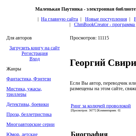
Маленькая Паутинка - электронная библиот
|
На главную сайта
|
Новые поступления
|
|
ChmBookCreator - программа
Для авторов
Просмотров: 11115
Загрузить книгу на сайт
Регистрация
Вход
Георгий Свири
Жанры
Фантастика, Фэнтези
Если Вы автор, переводчик или 
размещены на этом сайте, свяжи
Мистика, ужасы,
триллеры
Детективы, боевики
Ринг за колючей проволокой
[Просмотров: 3677] [Комментариев: 0]
Проза, беллетристика
Многоавторские серии
Биография
Юмор, детские