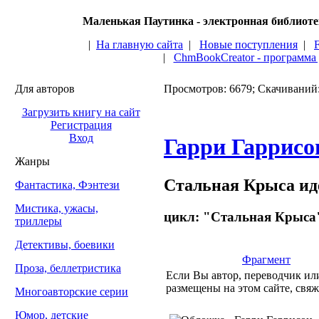
Маленькая Паутинка - электронная библиот
|
На главную сайта
|
Новые поступления
|
|
ChmBookCreator - программа
Для авторов
Просмотров: 6679; Скачиваний
Загрузить книгу на сайт
Регистрация
Вход
Гарри Гаррисо
Жанры
Стальная Крыса ид
Фантастика, Фэнтези
Мистика, ужасы,
цикл: "Стальная Крыса"
триллеры
Детективы, боевики
Фрагмент
Проза, беллетристика
Если Вы автор, переводчик или
размещены на этом сайте, свяж
Многоавторские серии
Юмор, детские