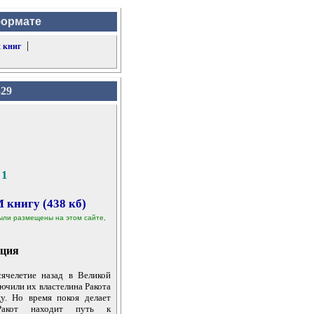
формате
|
 книг
329
 1
 книгу (438 кб)
 были размещены на этом сайте,
ция
ячелетие назад в Великой
ючили их властелина Ракота
у. Но время покоя делает
Ракот находит путь к