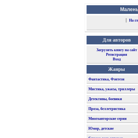
Малень
|
На г
Для авторов
Загрузить книгу на сайт
Регистрация
Вход
Жанры
Фантастика, Фэнтези
Мистика, ужасы, триллеры
Детективы, боевики
Проза, беллетристика
Многоавторские серии
Юмор, детские