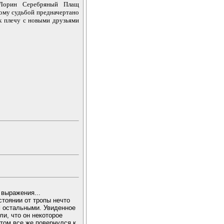
 Лорин Серебряный Плащ
кому судьбой предначертано
к плечу с новыми друзьями
 выражения...
стоянии от тропы нечто
м остальными. Увиденное
ли, что он некоторое
отом все же повернулся к