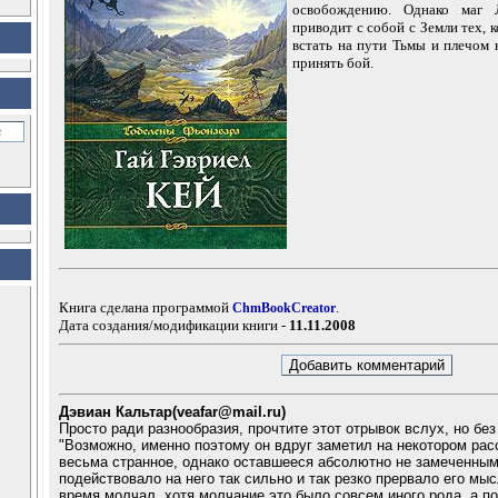
освобождению. Однако маг
приводит с собой с Земли тех, 
встать на пути Тьмы и плечом 
принять бой.
Книга сделана программой
.
ChmBookCreator
Дата создания/модификации книги -
11.11.2008
Дэвиан Кальтар(veafar@mail.ru)
Просто ради разнообразия, прочтите этот отрывок вслух, но без
"Возможно, именно поэтому он вдруг заметил на некотором рас
весьма странное, однако оставшееся абсолютно не замеченны
подействовало на него так сильно и так резко прервало его мыс
время молчал, хотя молчание это было совсем иного рода, а п