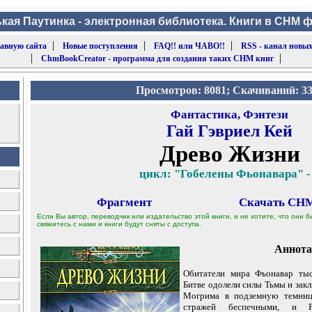
кая Паутинка - электронная библиотека. Книги в CHM 
|
|
|
лавную сайта
Новые поступления
FAQ!! или ЧАВО!!
RSS - канал новых
|
|
ChmBookCreator - программа для создания таких CHM книг
Просмотров: 8081; Скачиваний: 3
Фантастика, Фэнтези
Гай Гэвриел Кей
Древо Жизни
цикл: "Гобелены Фьонавара" -
Фрагмент
Скачать CHM
Если Вы автор, переводчик или издательство этой книги, и не хотите, что они
свяжитесь с нами и книги будут сняты с доступа.
Аннота
Обитатели мира Фьонавар тыс
Битве одолели силы Тьмы и закл
Могрима в подземную темниц
стражей беспечными, и 