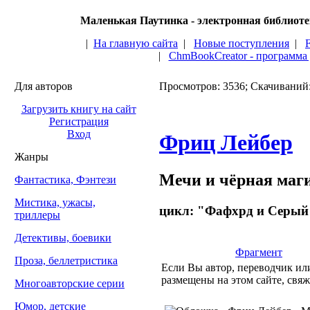
Маленькая Паутинка - электронная библиот
|
На главную сайта
|
Новые поступления
|
|
ChmBookCreator - программа
Для авторов
Просмотров: 3536; Скачиваний
Загрузить книгу на сайт
Регистрация
Вход
Фриц Лейбер
Жанры
Мечи и чёрная маг
Фантастика, Фэнтези
Мистика, ужасы,
цикл: "Фафхрд и Серый
триллеры
Детективы, боевики
Фрагмент
Проза, беллетристика
Если Вы автор, переводчик или
размещены на этом сайте, свяж
Многоавторские серии
Юмор, детские