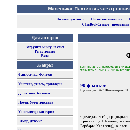
Маленькая Паутинка - электронная
|
|
|
На главную сайта
Новые поступления
|
ChmBookCreator - программа
Для авторов
Загрузить книгу на сайт
Регистрация
Вход
Жанры
Если Вы автор, переводчик или изд
свяжитесь с нами и книги будут сня
Фантастика, Фэнтези
Мистика, ужасы, триллеры
99 франков
[Просмотров: 3627] [Комментариев: 1]
Детективы, боевики
Проза, беллетристика
Многоавторские серии
Фредерик Бегбедер родился 
Юмор, детские
Кристин де Шатенье, занима
Барбары Картленд), а отец 