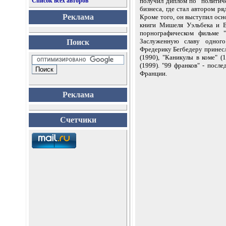
Список всех авторов
получил диплом по "политиче
бизнеса, где стал автором 
Реклама
Кроме того, он выступил осн
книги Мишеля Уэльбека и В
порнографическом фильме "
Заслуженную славу одного
Поиск
Фредерику Бегбедеру принес
(1990), "Каникулы в коме" (
(1999). "99 франков" - пос
Франции.
Реклама
Счетчики