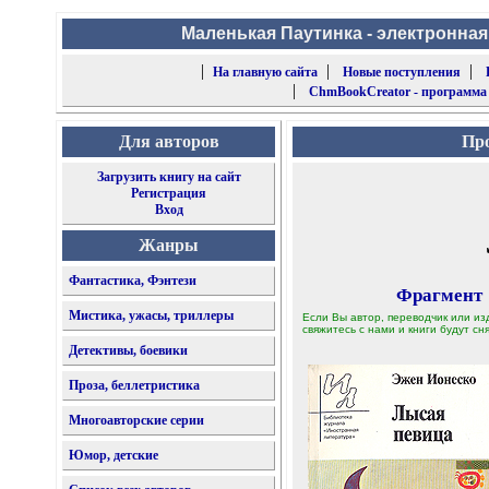
Маленькая Паутинка - электронная
|
|
|
На главную сайта
Новые поступления
|
ChmBookCreator - программа
Для авторов
Про
Загрузить книгу на сайт
Регистрация
Вход
Жанры
Фантастика, Фэнтези
Фрагмент
Мистика, ужасы, триллеры
Если Вы автор, переводчик или из
свяжитесь с нами и книги будут сня
Детективы, боевики
Проза, беллетристика
Многоавторские серии
Юмор, детские