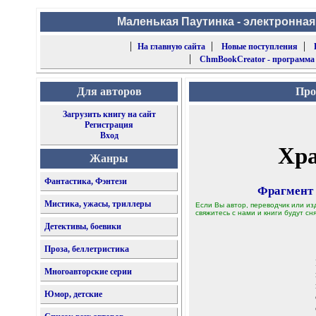
Маленькая Паутинка - электронная
|
|
|
На главную сайта
Новые поступления
|
ChmBookCreator - программа
Для авторов
Про
Загрузить книгу на сайт
Регистрация
Вход
Хра
Жанры
Фантастика, Фэнтези
Фрагмент
Мистика, ужасы, триллеры
Если Вы автор, переводчик или из
свяжитесь с нами и книги будут сня
Детективы, боевики
Проза, беллетристика
Многоавторские серии
Юмор, детские