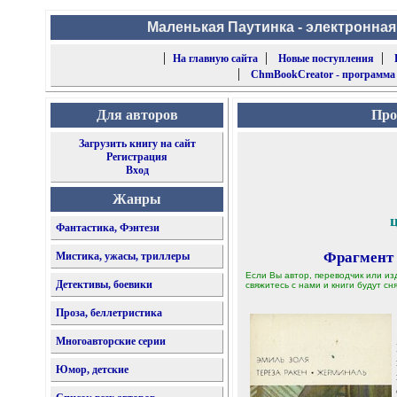
Маленькая Паутинка - электронная
|
|
|
На главную сайта
Новые поступления
|
ChmBookCreator - программа
Для авторов
Про
Загрузить книгу на сайт
Регистрация
Вход
Жанры
Фантастика, Фэнтези
Фрагмент
Мистика, ужасы, триллеры
Если Вы автор, переводчик или из
Детективы, боевики
свяжитесь с нами и книги будут сня
Проза, беллетристика
Многоавторские серии
Юмор, детские