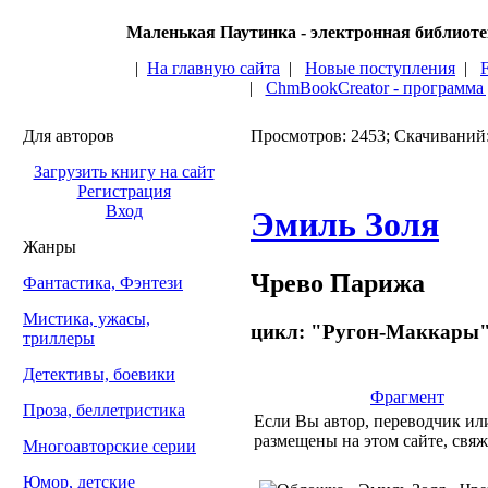
Маленькая Паутинка - электронная библиот
|
На главную сайта
|
Новые поступления
|
|
ChmBookCreator - программа
Для авторов
Просмотров: 2453; Скачиваний
Загрузить книгу на сайт
Регистрация
Вход
Эмиль Золя
Жанры
Чрево Парижа
Фантастика, Фэнтези
Мистика, ужасы,
цикл: "Ругон-Маккары" 
триллеры
Детективы, боевики
Фрагмент
Проза, беллетристика
Если Вы автор, переводчик или
размещены на этом сайте, свяж
Многоавторские серии
Юмор, детские