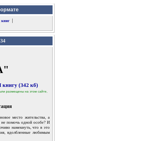
формате
|
 книг
634
А"
книгу (342 кб)
 были размещены на этом сайте,
тация
новое место жительства, а
о не помочь одной особе? И
зчиво намекнуть, что в это
ания, вдолбленные любимым