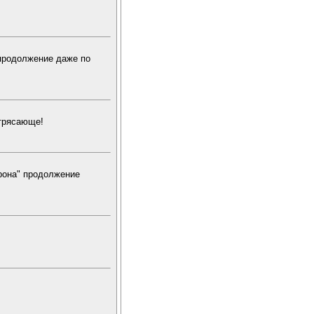
 продолжение даже по
отрясающе!
трона" продолжение