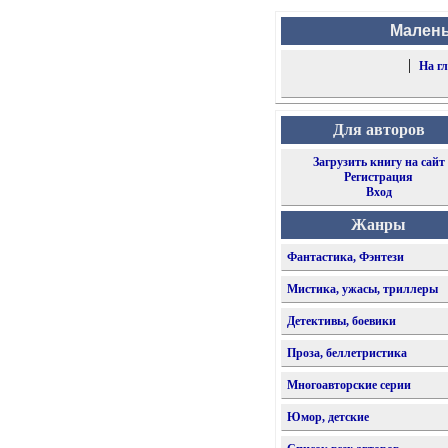
Малень
|
На г
Для авторов
Загрузить книгу на сайт
Регистрация
Вход
Жанры
Фантастика, Фэнтези
Мистика, ужасы, триллеры
Детективы, боевики
Проза, беллетристика
Многоавторские серии
Юмор, детские