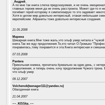
_Андрей_
А по мне так книга слегка предсказуемая, и не очень эмоционал
главных героев меня да не очень расстроила. Может где-то я не
погибает герой которому я симпатизирую то это задевает некот
Хотя в целом мир довольно интересный, этакая небольшая сме
европейским. Айраниты тоже довольно интересные создания.
21.05.2008
Марина
Шикарная книга.Мне тоже жаль,что эльф умер.читала и "чужой 
книга.Так же жду продолжения.Те,кто читал О.Громыко "Профес
понравилась,тому понравится и эта.Книга интересная и смешна
07.03.2008
Pantera
Прикольная книжка, прочитала буквально за один день, с нете
продолжения, и теперь очень хочу продолжение Чужого трона.
что эльф умер
09.12.2007
Volchenok(teenager111@yandex.ru)
Обалденная книга
21.04.2007
~~_KISSka_~~