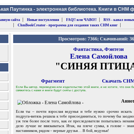
кая Паутинка - электронная библиотека. Книги в CHM 
|
|
|
лавную сайта
Новые поступления
FAQ!! или ЧАВО!!
RSS - канал новых
|
|
ChmBookCreator - программа для создания таких CHM книг
Просмотров: 7366; Скачиваний: 3
Фантастика, Фэнтези
Елена Самойлова
"СИНЯЯ ПТИЦ
Фрагмент
Скачать CHM 
Если Вы автор, переводчик или издательство этой книги, и не хотите, что они
свяжитесь с нами и книги будут сняты с доступа.
Анно
Если ты – почти взрослая ведунья и тебе нужно срочно искать 
подруга-витязь решила к тебе присоединиться, то почему бы заодн
уж тем более после того, как ее преследователи попытались ненавя
дело лучше не ввязываться. Итак, на плече сумка, в голове – зн
наставником, рядом – верные друзья… В бой, ведунья!