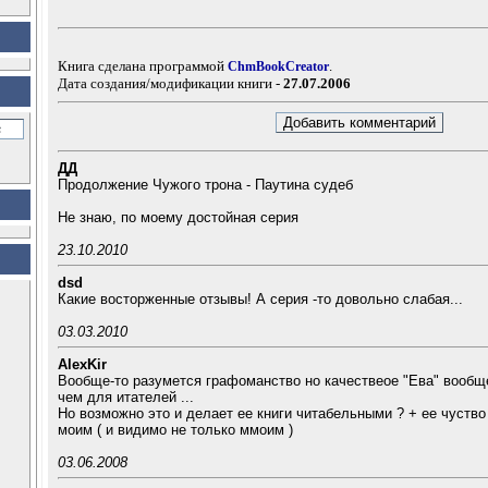
Книга сделана программой
.
ChmBookCreator
Дата создания/модификации книги -
27.07.2006
ДД
Продолжение Чужого трона - Паутина судеб
Не знаю, по моему достойная серия
23.10.2010
dsd
Какие восторженные отзывы! А серия -то довольно слабая...
03.03.2010
AlexKir
Вообще-то разумется графоманство но качествеое "Ева" вообщ
чем для итателей ...
Но возможно это и делает ее книги читабельными ? + ее чуств
моим ( и видимо не только ммоим )
03.06.2008