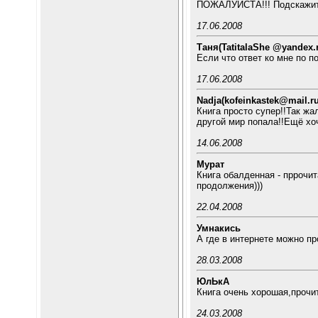
ПОЖАЛУЙСТА!!! Подскажите
17.06.2008
Таня(TatitalaShe @yandex.
Если что ответ ко мне по п
17.06.2008
Nadja(kofeinkastek@mail.ru
Книга просто супер!!Так жа
другой мир попала!!Ещё хочу
14.06.2008
Мурат
Книга обалденная - пррочит
продолжения)))
22.04.2008
Умнакись
А где в интернете можно п
28.03.2008
ЮлЬкА
Книга очень хорошая,прочи
24.03.2008