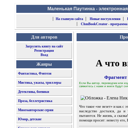
Маленькая Паутинка - электронная
|
|
|
На главную сайта
Новые поступления
|
ChmBookCreator - программа
Для авторов
Про
Загрузить книгу на сайт
Регистрация
Вход
А что 
Жанры
Фантастика, Фэнтези
Фрагмент
Мистика, ужасы, триллеры
Если Вы автор, переводчик или из
свяжитесь с нами и книги будут сня
Детективы, боевики
Проза, беллетристика
Что такое «не везет» и как с
Многоавторские серии
наследство достался, да и
пытаются. Не жизнь, а сказк
Юмор, детские
помощи просит: невесту его, 