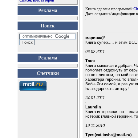
Список всех авторов
Книга сделана программой
Ch
Реклама
Дата создания/модификации к
Поиск
маринаа)*
Книга супер..... и этим ВС
06.02.2011
Реклама
Таня
Книга смешная и добрая. Ч
помогает отдохнуть от серы
Счетчики
но не слишком, на мой взгл
характера героини, то впол
Бабы-Яги самой, а раз уж он
Благодарность автору!
24.01.2011
Laurelin
Книга интересная но... есл
истерик главной героини, 
19.11.2010
Туся(cat.tasha@mail.ru)