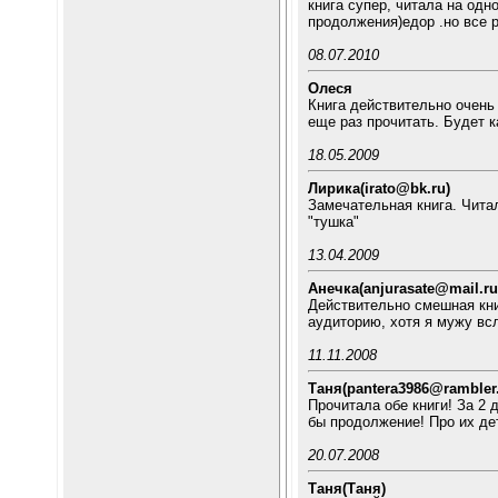
книга супер, читала на одн
продолжения)едор .но все р
08.07.2010
Олеся
Книга действительно очень 
еще раз прочитать. Будет к
18.05.2009
Лирика(irato@bk.ru)
Замечательная книга. Чита
"тушка"
13.04.2009
Анечка(anjurasate@mail.ru
Действительно смешная кни
аудиторию, хотя я мужу вс
11.11.2008
Таня(pantera3986@rambler.
Прочитала обе книги! За 2 
бы продолжение! Про их де
20.07.2008
Таня(Таня)