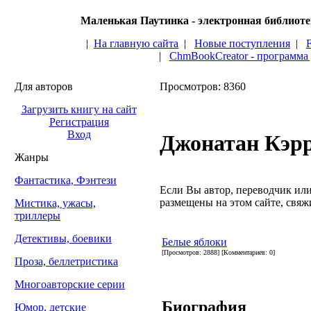
Маленькая Паутинка - электронная библиот
|
На главную сайта
|
Новые поступления
|
|
ChmBookCreator - программа
Для авторов
Просмотров: 8360
Загрузить книгу на сайт
Регистрация
Вход
Джонатан Кэр
Жанры
Фантастика, Фэнтези
Если Вы автор, переводчик или 
размещены на этом сайте, свяжи
Мистика, ужасы,
триллеры
Детективы, боевики
Белые яблоки
[Просмотров: 2888] [Комментариев: 0]
Проза, беллетристика
Многоавторские серии
Биография
Юмор, детские