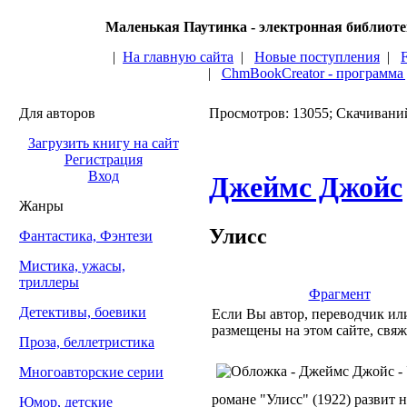
Маленькая Паутинка - электронная библиот
|
На главную сайта
|
Новые поступления
|
|
ChmBookCreator - программа
Для авторов
Просмотров: 13055; Скачивани
Загрузить книгу на сайт
Регистрация
Вход
Джеймс Джойс
Жанры
Улисс
Фантастика, Фэнтези
Мистика, ужасы,
триллеры
Фрагмент
Детективы, боевики
Если Вы автор, переводчик или
размещены на этом сайте, свяж
Проза, беллетристика
Многоавторские серии
романе "Улисс" (1922) развит
Юмор, детские