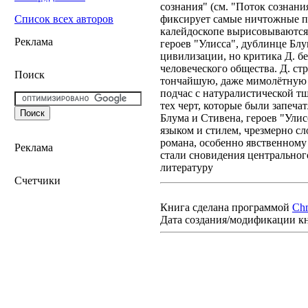
сознания" (см. "Поток сознани
фиксирует самые ничтожные п
Список всех авторов
калейдоскопе вырисовываются
Реклама
героев "Улисса", дублинце Бл
цивилизации, но критика Д. бе
человеческого общества. Д. ст
Поиск
тончайшую, даже мимолётную 
подчас с натуралистической тщ
тех черт, которые были запеч
Блума и Стивена, героев "Улис
языком и стилем, чрезмерно с
романа, особенно явственному
Реклама
стали сновидения центральног
литературу
Счетчики
Книга сделана программой
Ch
Дата создания/модификации к