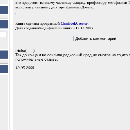
это предстоит великому частному сыщику, профессору метафизики Та
ассистенту наивному доктору Даниелю Дэмпу...
Книга сделана программой
.
ChmBookCreator
Дата создания/модификации книги -
12.12.2007
iriska(------)
Так до конца и не осилила,редкосный бред,не смотря на то,что
положительные отзывы.
10.05.2008