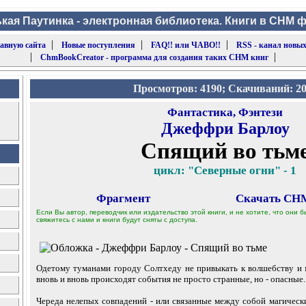
кая Паутинка - электронная библиотека. Книги в CHM 
|
|
|
лавную сайта
Новые поступления
FAQ!! или ЧАВО!!
RSS - канал новых
|
|
ChmBookCreator - программа для создания таких CHM книг
Просмотров: 4190; Скачиваний: 2
Фантастика, Фэнтези
Джеффри Барлоу
Спящий во тьм
цикл: "Северные огни" - 1
Фрагмент
Скачать CHM
Если Вы автор, переводчик или издательство этой книги, и не хотите, что они
свяжитесь с нами и книги будут сняты с доступа.
Одетому туманами городу Солтхеду не привыкать к волшебству и м
вновь и вновь происходят события не просто странные, но - опасные.
Череда нелепых совпадений - или связанные между собой магическ