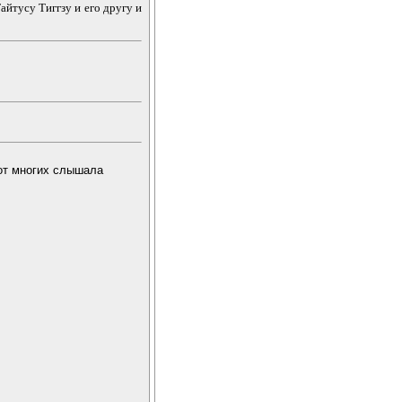
йтусу Тиггзу и его другу и
 от многих слышала