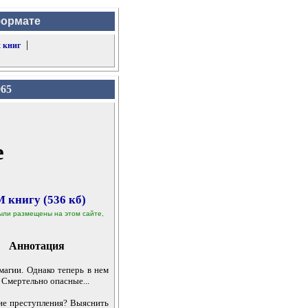
формате
|
 книг
065
е
 книгу (536 кб)
 были размещены на этом сайте,
Аннотация
агии. Однако теперь в нем
 Смертельно опасные...
ие преступления? Выяснить