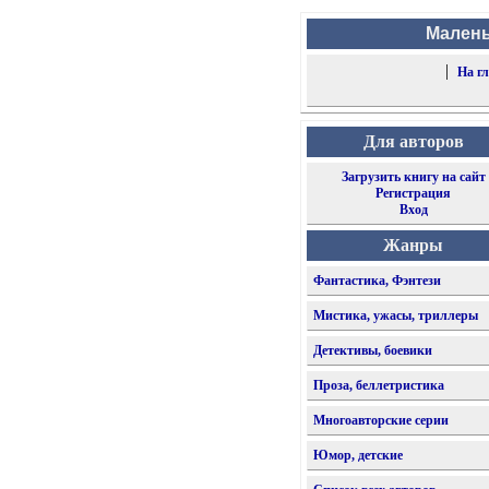
Малень
|
На г
Для авторов
Загрузить книгу на сайт
Регистрация
Вход
Жанры
Фантастика, Фэнтези
Мистика, ужасы, триллеры
Детективы, боевики
Проза, беллетристика
Многоавторские серии
Юмор, детские