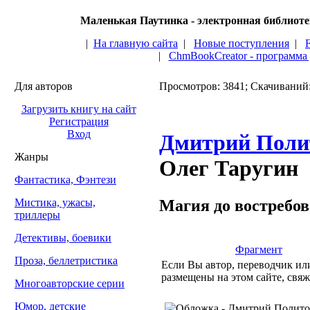
Маленькая Паутинка - электронная библиот
|
На главную сайта
|
Новые поступления
|
|
ChmBookCreator - программа
Для авторов
Просмотров: 3841; Скачиваний
Загрузить книгу на сайт
Регистрация
Вход
Дмитрий Поли
Жанры
Олег Таругин
Фантастика, Фэнтези
Магия до востребо
Мистика, ужасы,
триллеры
Детективы, боевики
Фрагмент
Проза, беллетристика
Если Вы автор, переводчик или
размещены на этом сайте, свяж
Многоавторские серии
Юмор, детские