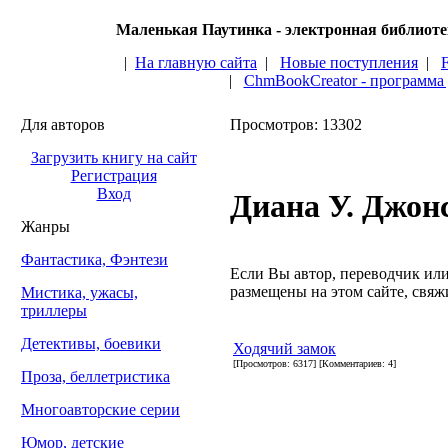
Маленькая Паутинка - электронная библиот
|
На главную сайта
|
Новые поступления
|
|
ChmBookCreator - программа
Для авторов
Просмотров: 13302
Загрузить книгу на сайт
Регистрация
Вход
Диана У. Джон
Жанры
Фантастика, Фэнтези
Если Вы автор, переводчик или 
размещены на этом сайте, свяжи
Мистика, ужасы,
триллеры
Детективы, боевики
Ходячий замок
[Просмотров: 6317] [Комментариев: 4]
Проза, беллетристика
Многоавторские серии
Юмор, детские