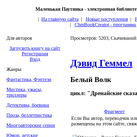
Маленькая Паутинка - электронная библиот
|
На главную сайта
|
Новые поступления
|
|
ChmBookCreator - программа
Для авторов
Просмотров: 5203; Скачиваний
Загрузить книгу на сайт
Регистрация
Вход
Дэвид Геммел
Жанры
Белый Волк
Фантастика, Фэнтези
Мистика, ужасы,
цикл: "Дренайские сказ
триллеры
Детективы, боевики
Фрагмент
Проза, беллетристика
Если Вы автор, переводчик или
размещены на этом сайте, свяж
Многоавторские серии
Юмор, детские