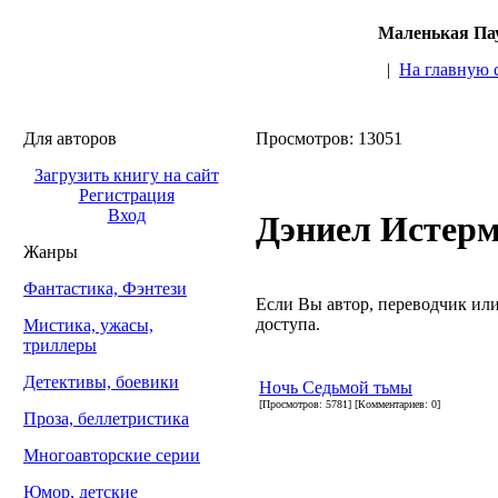
Маленькая Пау
|
На главную 
Для авторов
Просмотров: 13051
Загрузить книгу на сайт
Регистрация
Вход
Дэниел Истер
Жанры
Фантастика, Фэнтези
Если Вы автор, переводчик или 
доступа.
Мистика, ужасы,
триллеры
Детективы, боевики
Ночь Седьмой тьмы
[Просмотров: 5781] [Комментариев: 0]
Проза, беллетристика
Многоавторские серии
Юмор, детские