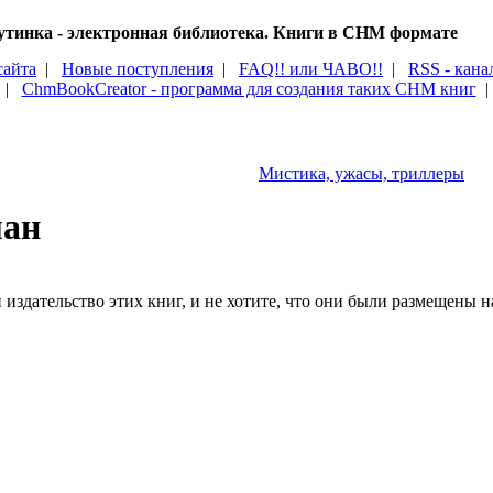
тинка - электронная библиотека. Книги в CHM формате
сайта
|
Новые поступления
|
FAQ!! или ЧАВО!!
|
RSS - кана
|
ChmBookCreator - программа для создания таких CHM книг
Мистика, ужасы, триллеры
ман
издательство этих книг, и не хотите, что они были размещены на