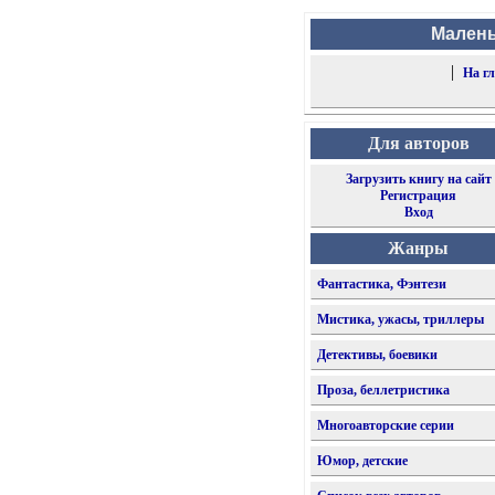
Малень
|
На г
Для авторов
Загрузить книгу на сайт
Регистрация
Вход
Жанры
Фантастика, Фэнтези
Мистика, ужасы, триллеры
Детективы, боевики
Проза, беллетристика
Многоавторские серии
Юмор, детские