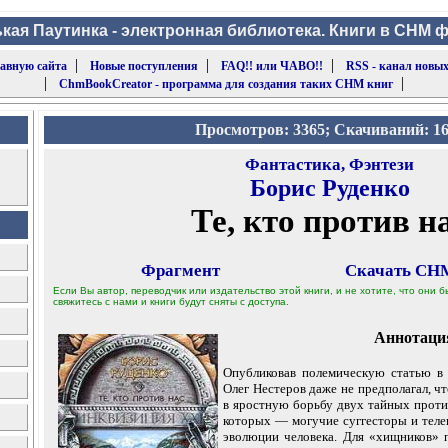
кая Паутинка - электронная библиотека. Книги в CHM 
|
|
|
лавную сайта
Новые поступления
FAQ!! или ЧАВО!!
RSS - канал новых
|
|
ChmBookCreator - программа для создания таких CHM книг
Просмотров: 3365; Скачиваний: 1
Фантастика, Фэнтези
Борис Руденко
Те, кто против н
Фрагмент
Скачать CHM
Если Вы автор, переводчик или издательство этой книги, и не хотите, что они
свяжитесь с нами и книги будут сняты с доступа.
Аннотаци
Опубликовав полемическую статью в 
Олег Нестеров даже не предполагал, чт
в яростную борьбу двух тайных прот
которых — могучие суггесторы и теле
эволюции человека. Для «хищников» 