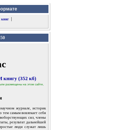
формате
|
 книг
650
ас
 книгу (352 кб)
 были размещены на этом сайте,
я
научном журнале, историк
о тем самым вовлекает себя
ивоборствующих сил, члены
паты, результат дальнейшей
простые люди служат лишь