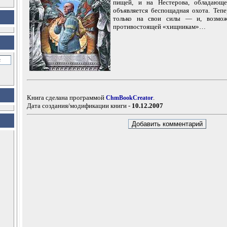
пищей, и на Нестерова, обладающе
объявляется беспощадная охота. Теп
только на свои силы — и, возмож
противостоящей «хищникам»…
Книга сделана программой
.
ChmBookCreator
Дата создания/модификации книги -
10.12.2007