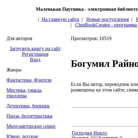
Маленькая Паутинка - электронная библиот
|
На главную сайта
|
Новые поступления
|
|
ChmBookCreator - программа
Для авторов
Просмотров: 10519
Загрузить книгу на сайт
Регистрация
Вход
Богумил Райн
Жанры
Фантастика, Фэнтези
Если Вы автор, переводчик или 
размещены на этом сайте, свяжи
Мистика, ужасы,
триллеры
Детективы, боевики
Проза, беллетристика
Многоавторские серии
Господин Никто
Юмор, детские
[Просмотров: 3325] [Комментариев: 2]