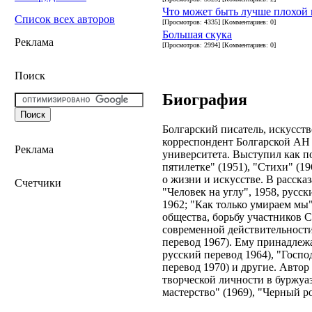
Что может быть лучше плохой
Список всех авторов
[Просмотров: 4335] [Комментариев: 0]
Большая скука
Реклама
[Просмотров: 2994] [Комментариев: 0]
Поиск
Биография
Болгарский писатель, искусств
корреспондент Болгарской АН 
Реклама
университета. Выступил как по
пятилетке" (1951), "Стихи" (1
о жизни и искусстве. В расска
Счетчики
"Человек на углу", 1958, русс
1962; "Как только умираем мы
общества, борьбу участников 
современной действительности
перевод 1967). Ему принадлеж
русский перевод 1964), "Госпо
перевод 1970) и другие. Автор
творческой личности в буржуа
мастерство" (1969), "Черный ро