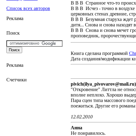
В В В Странное что-то происхо
В В В Исчез - точно в воздух
Список всех авторов
церковных стенах древние, ст
Реклама
В В В Безумная старуха ждет ре
дитя... Снова и снова находят
В В В Снова и снова мечет гр
Поиск
проповедник, пророчествующ
Книга сделана программой
Ch
Дата создания/модификации к
Реклама
Счетчики
pivich(ilya_pivovarov@mail.ru)
"Откровение" Литтла не относ
вполне неплохо. Хорошо выдер
Пара сцен типа массового пое
поежиться. Другие его романы
12.02.2010
Анна
Не понравилось.