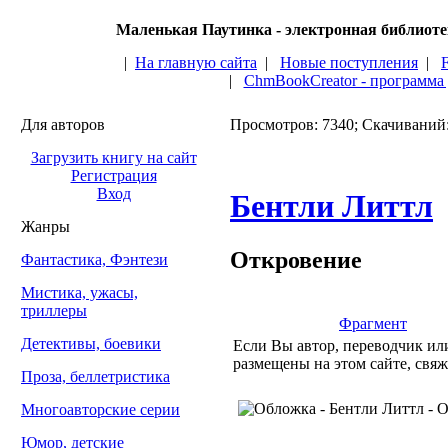
Маленькая Паутинка - электронная библиот
|
На главную сайта
|
Новые поступления
|
|
ChmBookCreator - программа
Для авторов
Просмотров: 7340; Скачиваний
Загрузить книгу на сайт
Регистрация
Вход
Бентли Литтл
Жанры
Откровение
Фантастика, Фэнтези
Мистика, ужасы,
триллеры
Фрагмент
Детективы, боевики
Если Вы автор, переводчик или
размещены на этом сайте, свяж
Проза, беллетристика
Многоавторские серии
Юмор, детские