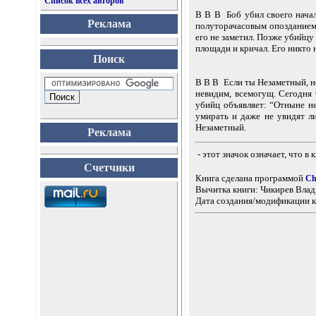
Список всех авторов
В В В Боб убил своего начал
Реклама
полуторачасовым опозданием 
его не заметил. Позже убийцу 
площади и кричал. Его никто 
Поиск
В В В Если ты Незаметный, не
невидим, всемогущ. Сегодня 
убийц объявляет: “Отныне не
умирать и даже не увидят ли
Незаметный.
Реклама
- этот значок означает, что в
Счетчики
Книга сделана программой
Ch
Вычитка книги: Чикирев Вла
Дата создания/модификации к