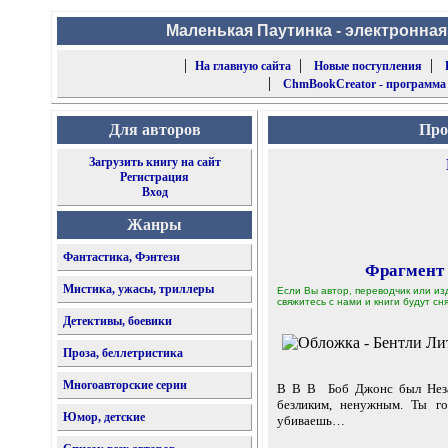
Маленькая Паутинка - электронная
|
|
|
На главную сайта
Новые поступления
|
ChmBookCreator - программа
Для авторов
Про
Загрузить книгу на сайт
Регистрация
Вход
Жанры
Фантастика, Фэнтези
Фрагмент
Мистика, ужасы, триллеры
Если Вы автор, переводчик или из
свяжитесь с нами и книги будут сня
Детективы, боевики
Проза, беллетристика
Многоавторские серии
В В В Боб Джонс был Незам
безликим, ненужным. Ты го
Юмор, детские
убиваешь…