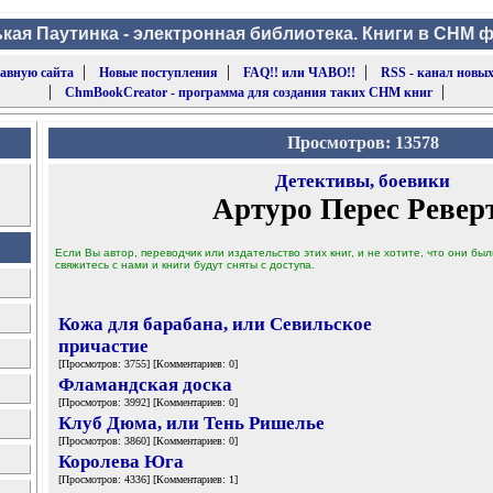
кая Паутинка - электронная библиотека. Книги в CHM 
|
|
|
лавную сайта
Новые поступления
FAQ!! или ЧАВО!!
RSS - канал новых
|
|
ChmBookCreator - программа для создания таких CHM книг
Просмотров: 13578
Детективы, боевики
Артуро Перес Ревер
Если Вы автор, переводчик или издательство этих книг, и не хотите, что они б
свяжитесь с нами и книги будут сняты с доступа.
Кожа для барабана, или Севильское
причастие
[Просмотров: 3755] [Комментариев: 0]
Фламандская доска
[Просмотров: 3992] [Комментариев: 0]
Клуб Дюма, или Тень Ришелье
[Просмотров: 3860] [Комментариев: 0]
Королева Юга
[Просмотров: 4336] [Комментариев: 1]