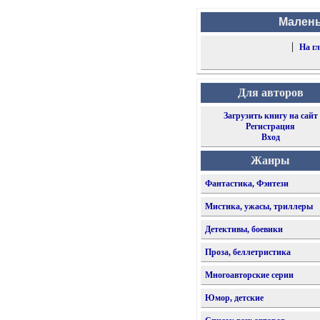
Малень
|
На г
Для авторов
Загрузить книгу на сайт
Регистрация
Вход
Жанры
Фантастика, Фэнтези
Мистика, ужасы, триллеры
Детективы, боевики
Проза, беллетристика
Многоавторские серии
Юмор, детские