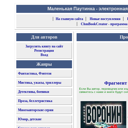
Маленькая Паутинка - электронная
|
|
|
На главную сайта
Новые поступления
|
ChmBookCreator - программа
Для авторов
Про
Загрузить книгу на сайт
Регистрация
Вход
Жанры
Фантастика, Фэнтези
Фрагмент
Мистика, ужасы, триллеры
Если Вы автор, переводчик или из
Детективы, боевики
свяжитесь с нами и книги будут сня
Проза, беллетристика
Многоавторские серии
Юмор, детские