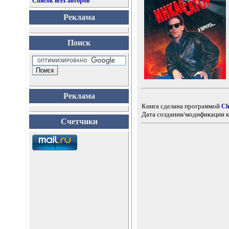
Список всех авторов
Реклама
Поиск
Реклама
Книга сделана программой
Ch
Дата создания/модификации к
Счетчики