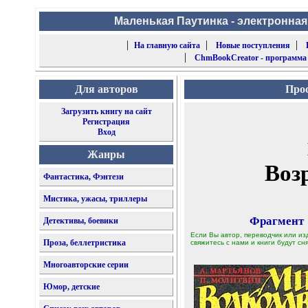
Маленькая Паутинка - электронная
|
|
|
На главную сайта
Новые поступления
|
ChmBookCreator - программа
Для авторов
Прос
Загрузить книгу на сайт
Регистрация
Вход
Жанры
Воз
Фантастика, Фэнтези
Мистика, ужасы, триллеры
Фрагмент
Детективы, боевики
Если Вы автор, переводчик или из
Проза, беллетристика
свяжитесь с нами и книги будут сня
Многоавторские серии
Юмор, детские