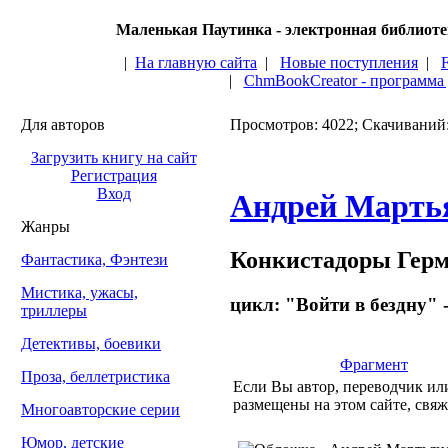
Маленькая Паутинка - электронная библиот
|
На главную сайта
|
Новые поступления
|
|
ChmBookCreator - программа
Для авторов
Просмотров: 4022; Скачиваний
Загрузить книгу на сайт
Регистрация
Вход
Андрей Марть
Жанры
Конкистадоры Герм
Фантастика, Фэнтези
Мистика, ужасы,
цикл: "Войти в бездну" -
триллеры
Детективы, боевики
Фрагмент
Проза, беллетристика
Если Вы автор, переводчик или
размещены на этом сайте, свяж
Многоавторские серии
Юмор, детские