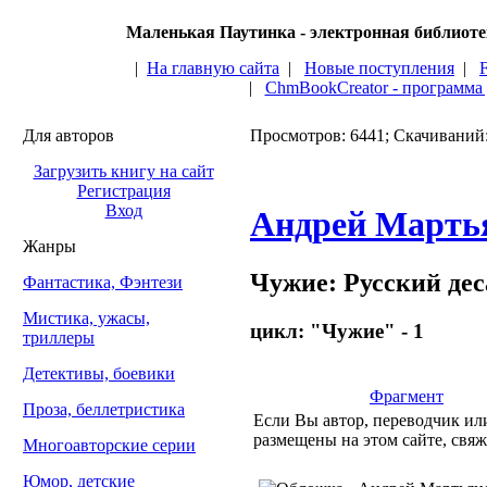
Маленькая Паутинка - электронная библиот
|
На главную сайта
|
Новые поступления
|
|
ChmBookCreator - программа
Для авторов
Просмотров: 6441; Скачиваний
Загрузить книгу на сайт
Регистрация
Вход
Андрей Марть
Жанры
Чужие: Русский дес
Фантастика, Фэнтези
Мистика, ужасы,
цикл: "Чужие" - 1
триллеры
Детективы, боевики
Фрагмент
Проза, беллетристика
Если Вы автор, переводчик или
размещены на этом сайте, свяж
Многоавторские серии
Юмор, детские