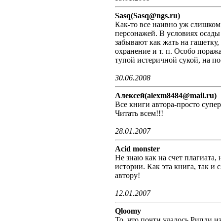
Sasq(Sasq@ngs.ru)
Как-то все наивно уж слишком
персонажей. В условиях осады
забывают как жать на гашетку,
охранение и т. п. Особо пораж
тупой истеричной сукой, на по
30.06.2008
Алексей(alexm8484@mail.ru)
Все книги автора-просто супер!!
Читать всем!!!
28.01.2007
Acid monster
Не знаю как на счет плагиата,
истории. Как эта книга, так и
автору!
12.01.2007
Qloomy
То, что почти удалось Рипли 