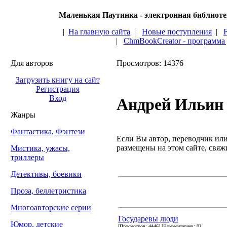
Маленькая Паутинка - электронная библиот
|
На главную сайта
|
Новые поступления
|
|
ChmBookCreator - программа
Для авторов
Просмотров: 14376
Загрузить книгу на сайт
Регистрация
Вход
Андрей Ильин
Жанры
Фантастика, Фэнтези
Если Вы автор, переводчик или 
размещены на этом сайте, свяжи
Мистика, ужасы,
триллеры
Детективы, боевики
Проза, беллетристика
Многоавторские серии
Государевы люди
Юмор, детские
[Просмотров: 4446] [Комментариев: 0]