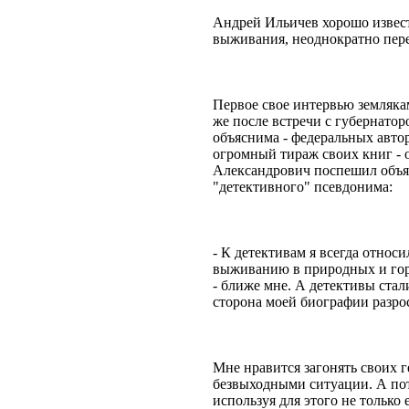
Андрей Ильичев хорошо извест
выживания, неоднократно пере
Первое свое интервью земляка
же после встречи с губернато
объяснима - федеральных автор
огромный тираж своих книг - 
Александрович поспешил объяс
"детективного" псевдонима:
- К детективам я всегда относ
выживанию в природных и гор
- ближе мне. А детективы стал
сторона моей биографии разрос
Мне нравится загонять своих г
безвыходными ситуации. А пот
используя для этого не только