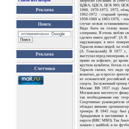
Список всех авторов
забросил 106 шайб. В 1946-1
ЦДКА, ЦДСА, ЦСК МО, ЦСКА 
Реклама
1968, 1970-1973, 1975, обл
1962-1972 - старший трене
1958-1960 и 1963-1970, - че
случае нельзя останавливать
Поиск
Надо быть на голову выше.
соперника. Я очень люблю сво
сделать никто другой". (А. В
окружающих в него поверит
Тарасов ломал людей, но этой
(А. Гомельский). В 1977 г.
Реклама
выступал перед пионерами, и
прямо на асфальте, до крови
крутила кульбиты, бегала со 
Счетчики
Тарасов сказал, что надо 
вожатых, да и просто зрителей
из основателей российской 
спорта. Заслуженный тренер С
Москве. ВВ 1937 году Анат
Московском институте физку
так необходимыми ему теор
Спортивные руководители об
обладал явными организатор
тренера. В 1945 году был 
Аркадьевым в наставники в
округа (ВВС МВО). Так Анат
хоккею с шайбой, и по футб