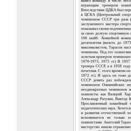
вывел команду в число несо
играющим тренером хокке
Впоследствии ЦДКА был пере
в ЦСКА (Центральный спорт
чемпионом СССР три раза (1
заслуженного мастера спорт
показывал своим подчиненным
за свою долгую спортивную 
106 шайб. Хоккейной кома
десятилетия (вплоть до 19
максималистом, Тарасов нас
чемпионы. Под его талантли
золотым призером чемпионата 
1970-1973, 1975 гг.) В 195
тренера СССР, а в 1958 году
почетная. С этого времени о
1972 гг.). И здесь он тоже 
СССР девять раз побеждала
чемпионом Олимпийских игр 
неоднократных чемпионов м
хоккеисты как Валерий Хар
Александр Рагулин, Виктор К
Прославленный хоккейный т
педагогических наук. Хочется
и развития отечественной х
вспоминается не только е
хоккеистами. Анатолий Тарас
мастерство нашли отражение 