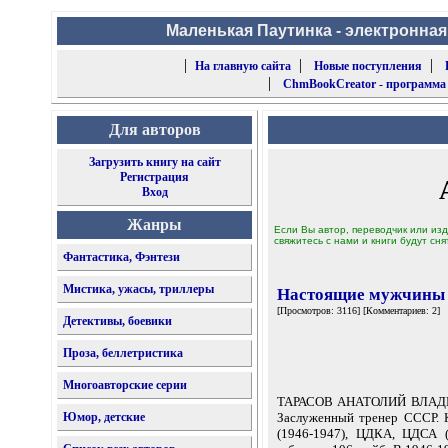
Маленькая Паутинка - электронная
|
|
|
На главную сайта
Новые поступления
|
ChmBookCreator - программа
Для авторов
Загрузить книгу на сайт
Регистрация
Вход
Жанры
Если Вы автор, переводчик или изд
свяжитесь с нами и книги будут сня
Фантастика, Фэнтези
Мистика, ужасы, триллеры
Настоящие мужчины 
[Просмотров: 3116] [Комментариев: 2]
Детективы, боевики
Проза, беллетристика
Многоавторские серии
ТАРАСОВ АНАТОЛИЙ ВЛАДИМИ
Юмор, детские
Заслуженный тренер СССР. 
(1946-1947), ЦДКА, ЦДСА (