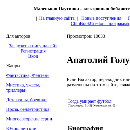
Маленькая Паутинка - электронная библиот
|
На главную сайта
|
Новые поступления
|
|
ChmBookCreator - программа
Для авторов
Просмотров: 10033
Загрузить книгу на сайт
Регистрация
Вход
Анатолий Голу
Жанры
Фантастика, Фэнтези
Если Вы автор, переводчик или 
размещены на этом сайте, свяжи
Мистика, ужасы,
триллеры
Детективы, боевики
Тогда умирает футбол
[Просмотров: 3145] [Комментариев: 0]
Проза, беллетристика
Многоавторские серии
Биография
Юмор, детские