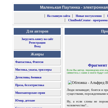
Маленькая Паутинка - электронная
|
|
|
На главную сайта
Новые поступления
|
ChmBookCreator - программа
Для авторов
Про
Загрузить книгу на сайт
Регистрация
Вход
Жанры
Фантастика, Фэнтези
Фрагмент
Мистика, ужасы, триллеры
Если Вы автор, переводчик или из
свяжитесь с нами и книги будут сня
Детективы, боевики
Проза, беллетристика
Люди ненавидят, боятся и пр
Многоавторские серии
существами, порожденными м
Юмор, детские
Ну, а если слэны не порож
человечества?...