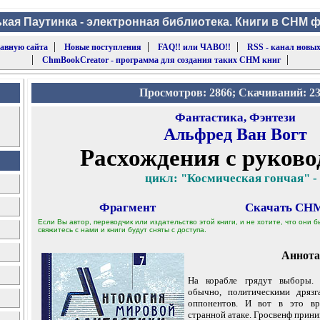
кая Паутинка - электронная библиотека. Книги в CHM 
|
|
|
лавную сайта
Новые поступления
FAQ!! или ЧАВО!!
RSS - канал новых
|
|
ChmBookCreator - программа для создания таких CHM книг
Просмотров: 2866; Скачиваний: 2
Фантастика, Фэнтези
Альфред Ван Вогт
Расхождения с руково
цикл: "Космическая гончая" -
Фрагмент
Скачать CHM
Если Вы автор, переводчик или издательство этой книги, и не хотите, что они
свяжитесь с нами и книги будут сняты с доступа.
Аннота
На корабле грядут выборы. 
обычно, политическими дряз
оппонентов. И вот в это вр
странной атаке. Гросвенф приним