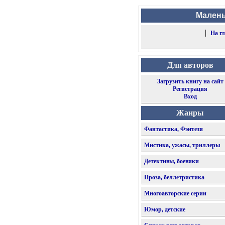
Малень
|
На г
Для авторов
Загрузить книгу на сайт
Регистрация
Вход
Жанры
Фантастика, Фэнтези
Мистика, ужасы, триллеры
Детективы, боевики
Проза, беллетристика
Многоавторские серии
Юмор, детские