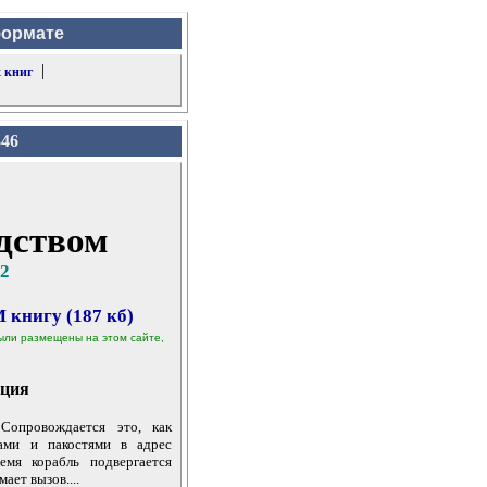
формате
|
 книг
346
дством
 2
 книгу (187 кб)
 были размещены на этом сайте,
ция
Сопровождается это, как
гами и пакостями в адрес
емя корабль подвергается
ает вызов....