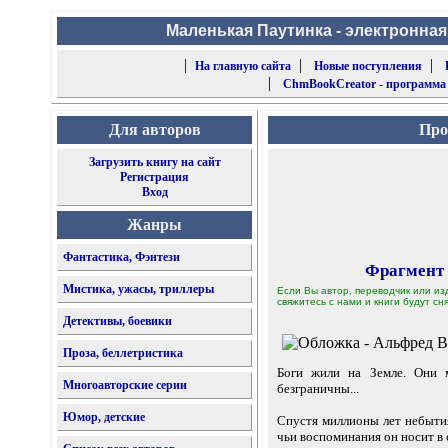
Маленькая Паутинка - электронная
|
|
|
На главную сайта
Новые поступления
|
ChmBookCreator - программа
Для авторов
Про
Загрузить книгу на сайт
Регистрация
Вход
Жанры
Фантастика, Фэнтези
Фрагмент
Мистика, ужасы, триллеры
Если Вы автор, переводчик или из
свяжитесь с нами и книги будут сня
Детективы, боевики
Проза, беллетристика
Боги жили на Земле. Они 
Многоавторские серии
безграничны...
Юмор, детские
Спустя миллионы лет небытия
чьи воспоминания он носит в с