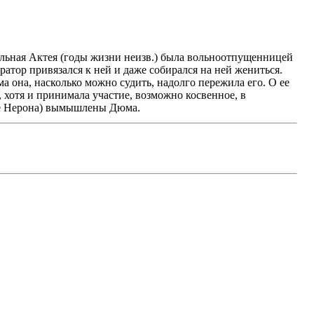
альная Актея (годы жизни неизв.) была вольноотпущенницей
ратор привязался к ней и даже собирался на ней жениться.
а она, насколько можно судить, надолго пережила его. О ее
, хотя и принимала участие, возможно косвенное, в
 не Нерона) вымышлены Дюма.