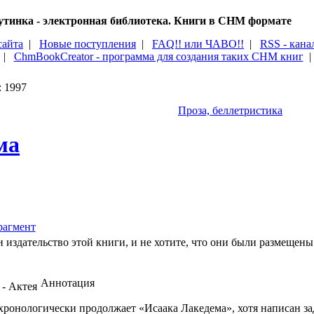
тинка - электронная библиотека. Книги в CHM формате
сайта
|
Новые поступления
|
FAQ!! или ЧАВО!!
|
RSS - кана
|
ChmBookCreator - программа для создания таких CHM книг
: 1997
Проза, беллетристика
ма
агмент
 издательство этой книги, и не хотите, что они были размещены 
Аннотация
хронологически продолжает «Исаака Лакедема», хотя написан зад