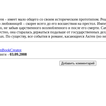
тея – имеет мало общего со своим историческим прототипом. Ре
о любовницей – скорее всего до его восшествия на престол. Импе
, не забыв царственного возлюбленного и после его смерти. Сам
естно, она старалась держаться подальше от государственных дел
х. По существу, все события в романе, касающиеся Актеи (но
mBookCreator
.
ниги -
03.09.2008