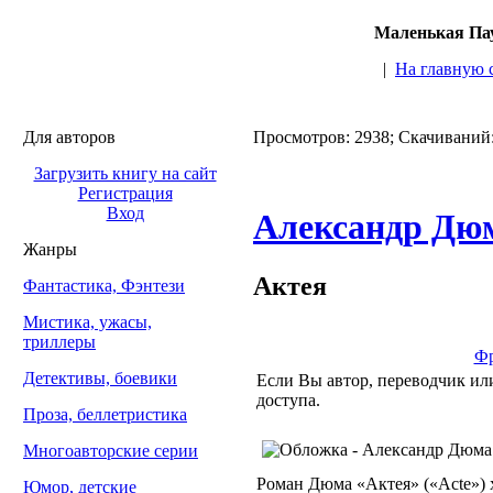
Маленькая Пау
|
На главную 
Для авторов
Просмотров: 2938; Скачиваний
Загрузить книгу на сайт
Регистрация
Вход
Александр Дю
Жанры
Актея
Фантастика, Фэнтези
Мистика, ужасы,
триллеры
Фр
Детективы, боевики
Если Вы автор, переводчик или
доступа.
Проза, беллетристика
Многоавторские серии
Роман Дюма «Актея» («Acte») 
Юмор, детские