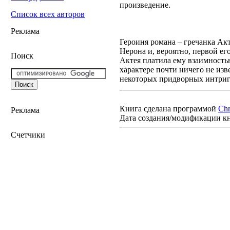
произведение.
Список всех авторов
Реклама
Героиня романа – гречанка Ак
Нерона и, вероятно, первой ег
Поиск
Актея платила ему взаимностью
характере почти ничего не изв
некоторых придворных интрига
Книга сделана программой
Ch
Реклама
Дата создания/модификации к
Счетчики