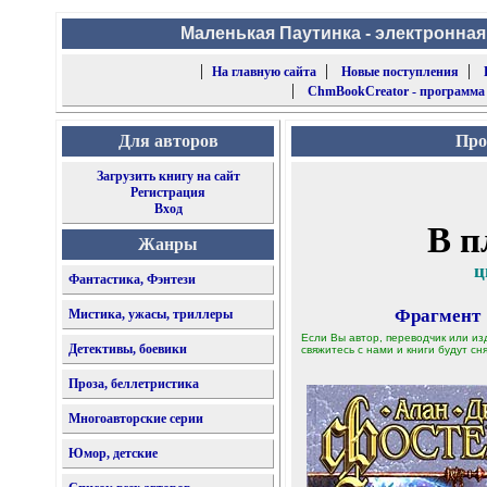
Маленькая Паутинка - электронная
|
|
|
На главную сайта
Новые поступления
|
ChmBookCreator - программа
Для авторов
Про
Загрузить книгу на сайт
Регистрация
Вход
В п
Жанры
ц
Фантастика, Фэнтези
Фрагмент
Мистика, ужасы, триллеры
Если Вы автор, переводчик или из
Детективы, боевики
свяжитесь с нами и книги будут сня
Проза, беллетристика
Многоавторские серии
Юмор, детские