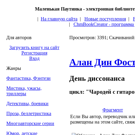
Маленькая Паутинка - электронная библиот
|
На главную сайта
|
Новые поступления
|
|
ChmBookCreator - программа
Для авторов
Просмотров: 3391; Скачиваний
Загрузить книгу на сайт
Регистрация
Вход
Алан Дин Фос
Жанры
День диссонанса
Фантастика, Фэнтези
Мистика, ужасы,
цикл: "Чародей с гитаро
триллеры
Детективы, боевики
Фрагмент
Проза, беллетристика
Если Вы автор, переводчик или
размещены на этом сайте, свяж
Многоавторские серии
Юмор, детские