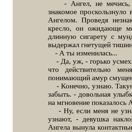
- Ангел, не мечись, п
знакомое проскользнуло в
Ангелом. Проведя незна
кресло, он ожидающе мо
длинную сигарету с мун
выдержал гнетущей тиши
- А ты изменилась...
- Да, уж, - горько усмехн
что действительно ме
понимающий амур смущен
- Конечно, узнаю. Такую
забыть. - довольная улыб
на мгновение показалось 
- Ну, если меня не узна
узнают, - девушка накл
Ангела вынула контактные