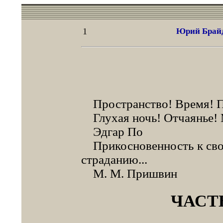
1
Юрий Брайд
Пространство! Время! П
Глухая ночь! Отчаянье! 
Эдгар По
Прикосновенность к своб
страданию...
М. М. Пришвин
ЧАСТ