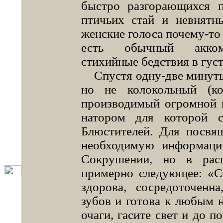
быстро разго­рающихся 
птичьих стай и невнятн
женские голоса почему-то 
есть обычный аккомп
стихийные бедствия в гус
Спустя одну-две минуты н
но не колокольный (ко
производимый огромной м
натором для которой 
Блюстителей. Для посвя
необхо­димую информац
Сокрушении, но в рас
примерно следующее: «С
здорова, со­средоточенн
зубов и готова к любым 
очаги, гасите свет и до 