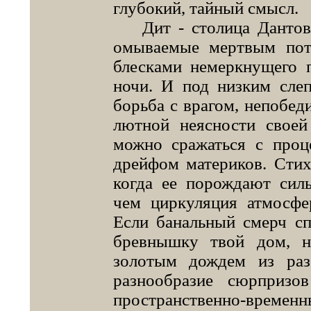
глубокий, тайный смысл.
Дит - столица Дантова 
омываемые мертвым пот
блесками немеркнущего п
ночи. И под низким сле
борьба с врагом, непобед
лютной неясности свое
можно сражаться с проц
дрейфом материков. Стих
когда ее порождают сил
чем циркуляция атмосфе
Если банальный смерч сп
бревнышку твой дом, 
золотым дождем из раз
разнообразие сюрпризо
пространственно-време