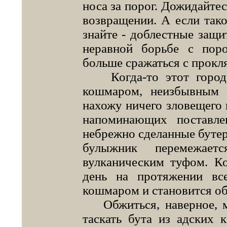
носа за порог. Дожидайте
возвращении. А если тако
знайте - доблестные защи
неравной борьбе с пор
больше сра­жаться с прок
Когда-то этот город 
кошмаром, неизбывным
нахожу ничего зловещего и
напо­минающих поставл
небрежно сделанные бутер
булыж­ник перемежае
вулканическим туфом. К
день на протяже­нии вс
кошмаром и становит­ся о
Обжиться, наверное, мо
таскать бута из адских 