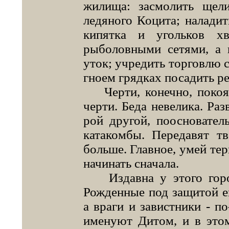
жилища: засмолить щел
ледяного Коцита; наладит
кипятка и угольков хв
рыболовными сетями, а 
уток; учредить тор­говлю 
гноем грядках посадить ре
Черти, конечно, покоя н
черти. Беда невелика. Раз
рой другой, поосновател
катакомбы. Передавят т
больше. Главное, умей тер
начинать сначала.
Издавна у этого город
Рожденные под защитой ег
а враги и завистники - по
именуют Дитом, и в это