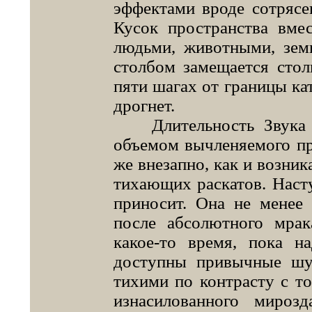
эффектами вроде сотрясе
Ку­сок пространства вме
людь­ми, животными, зе
стол­бом замещается стол
пяти шагах от границы кат
дрогнет.
Длительность Звука н
объемом вычленяемого пр
же внезапно, как и возник
тихающих раскатов. Наст
приносит. Она не менее 
после абсолютного мрак
какое-то время, пока н
доступны привычные шу
тихими по контрасту с т
изнасило­ванного мироз