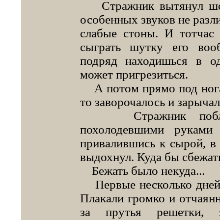
Стражник вытянул шею
особенных звуков не разли
слабые стоны. И тотчас
сыграть шутку его воо
подряд находишься в од
может пригрезиться.
А потом прямо под ногам
то заворочалось и зарычал
Стражник побледн
похолодевшими руками 
привалившись к сырой, в
выдохнул. Куда бы сбежать
Бежать было некуда...
Первые несколько дней в
Плакали громко и отчаян
за прутья решетки, 