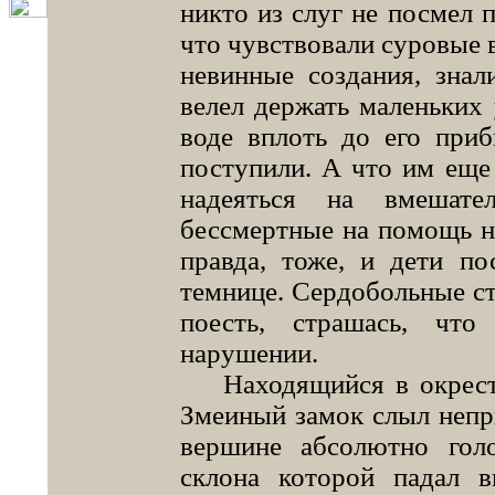
никто из слуг не посмел 
что чувствовали суровые в
невинные создания, зна
велел держать маленьких 
воде вплоть до его приб
поступили. А что им еще 
надеяться на вмешате
бессмертные на помощь н
правда, тоже, и дети по
темнице. Сердобольные с
поесть, страшась, чт
нарушении.
Находящийся в окрестн
Змеиный замок слыл непр
вершине абсолютно голо
склона которой падал в