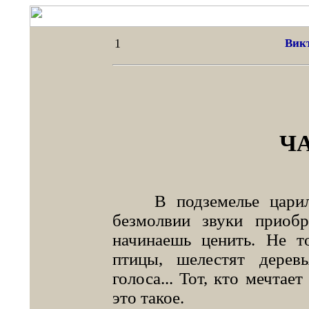
1
Вик
ЧА
В подземелье царила 
безмолвии звуки приоб
начинаешь ценить. Не т
птицы, шелестят дерев
голоса... Тот, кто мечтае
это такое.