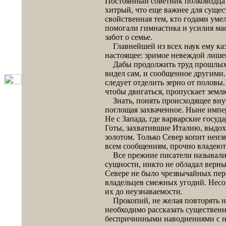
Постоянный советник полководца 
хитрый, что еще важнее для сущес
свойственная тем, кто годами уме
помогали гимнастика и усилия ма
забот о семье.
Главнейшей из всех наук ему каза
настоящее: зримое невеждой лише
Дабы продолжить труд прошлых пи
видел сам, и сообщенное другими.
следует отделить зерно от половы.
чтобы двигаться, пропускает землю
Знать, понять происходящее внутр
поглощая захваченное. Ныне импер
Не с Запада, где варварские госу
Готы, захватившие Италию, выдох
золотом. Только Север копит неиз
всем сообщениям, прочно владеют
Все прежние писатели называли п
сущности, никто не обладал верны
Севере не было чрезвычайных пер
владельцев смежных угодий. Несо
их до неузнаваемости.
Прокопий, не желая повторять не
необходимо рассказать существен
беспричинными наводнениями с не