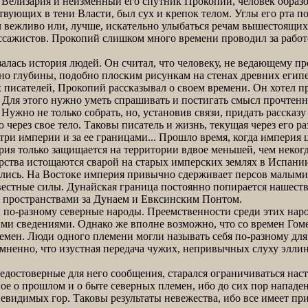
Велизария и неизменный его спутник Прокопий, человек образо
твующих в тени Власти, был сух и крепок телом. Углы его рта п
л вежливо или, лучше, искательно улыбаться речам вышестоящих.
ссажистов. Прокопий слишком много времени проводил за работо
лась история людей. Он считал, что человеку, не ведающему п
но глубины, подобно плоским рисункам на стенах древних египе
сателей, Прокопий рассказывал о своем времени. Он хотел пр
 Для этого нужно уметь спрашивать и постигать смысл прочтен
 Нужно не только собрать, но, установив связи, придать рассказ
 через свое тело. Таковы писатель и жизнь, текущая через его ра
и империи и за ее границами... Прошло время, когда империя ц
ия только защищается на территории вдвое меньшей, чем некогд
дарства истощаются сварой на старых имперских землях в Испании
лись. На Востоке империя привычно сдерживает персов малыми
вестные силы. Дунайская граница постоянно попирается нашеств
 пространствами за Дунаем и Евксинским Понтом.
о-разному северные народы. Преемственности среди этих народо
ми сведениями. Однако же вполне возможно, что со времен Гомер
емен. Люди одного племени могли называть себя по-разному для
мненно, что изустная передача чужих, непривычных слуху элли
достоверные для него сообщения, старался ограничиваться нас
ное о прошлом и о быте северных племен, ибо до сих пор напад
видимых гор. Таковы результаты невежества, ибо все имеет п