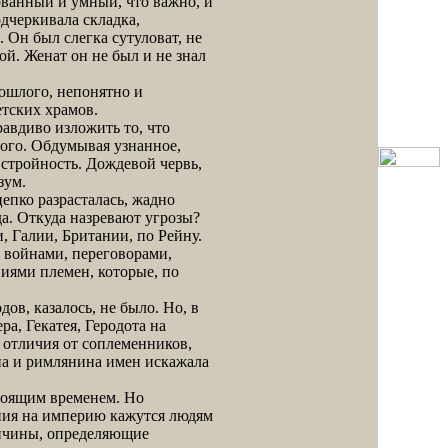
ванный и умный, что важно, и
одчеркивала складка,
 Он был слегка сутуловат, не
й. Женат он не был и не знал
рошлого, непонятно и
тских храмов.
авдиво изложить то, что
ного. Обдумывая узнанное,
у стройность. Дождевой червь,
зум.
епко разрасталась, жадно
а. Откуда назревают угрозы?
, Галии, Британии, по Рейну.
 войнами, переговорами,
иями племен, которые, по
в, казалось, не было. Но, в
а, Гекатея, Геродота на
 отличия от соплеменников,
на и римлянина имен искажала
тоящим временем. Но
ения на империю кажутся людям
ричины, определяющие