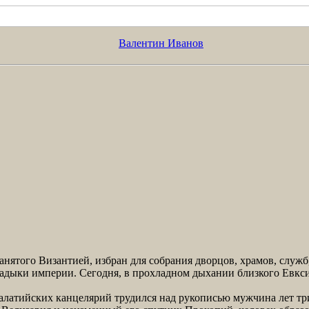
Валентин Иванов
нятого Византией, избран для собрания дворцов, храмов, служб
адыки империи. Сегодня, в прохладном дыхании близкого Евкс
латийских канцелярий трудился над рукописью мужчина лет три