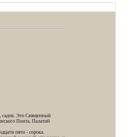
, садов. Это Священный
инского Понта, Палатий
дцати пяти - сорока.