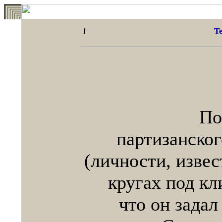
1
Т
Посв
партизанско
(личности, изве
кругах под кл
что он задал