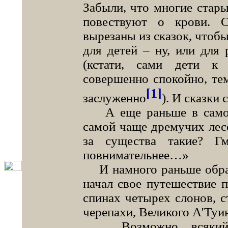
Забыли, что многие стары
повествуют о крови. 
вырезаны из сказок, чтоб
для детей – ну, или для
(кстати, сами дети к
совершенно спокойно, тем
[1]
заслуженно
). И сказки
А еще раньше в самой
самой чаще дремучих лесо
за существа такие? Г
повнимательнее…»
И намного раньше образ
начал свое путешествие 
спинах четырех слонов, с
черепахи, Великого А'Туин
Возможно, всякий ми