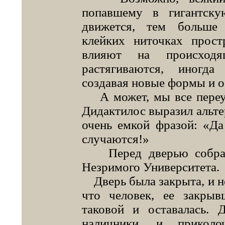
попавшему в гигантск
движется, тем больше 
клейких ниточках прост
влияют на происходя
растягиваются, иногда
создавая новые формы и о
А может, мы все переу
Дидактилос выразил альт
очень емкой фразой: «Да
случаются!»
Перед дверью собрали
Незримого Университета.
Дверь была закрыта, и не
что человек, ее закрыв
таковой и оставалась. 
наличники, и приколо