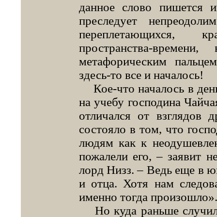
данное слово пишется и
преследует непреодол
переплетающихся, к
пространства-времени
метафорическим пальцем
здесь-то все и началось!
Кое-что началось в день
на учебу господина Чайчая
отличался от взглядов д
состояло в том, что госп
людям как к неодушевле
пожалели его, – заявит н
лорд Низз. – Ведь еще в ю
и отца. Хотя нам следов
именно тогда произошло».
Но куда раньше случило