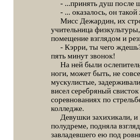
- ...принять душ после ш
- ... оказалось, он такой 
Мисс Дежардин, их строй
учительница физкультуры, 
помещение взглядом и рез
- Кэрри, ты чего ждешь?
пять минут звонок!
На ней были ослепительн
ноги, может быть, не совс
мускулистые, задерживали
висел серебряный свисток 
соревнованиях по стрельб
колледже.
Девушки захихикали, и К
полудреме, подняла взгляд
завладевшего ею под ровн