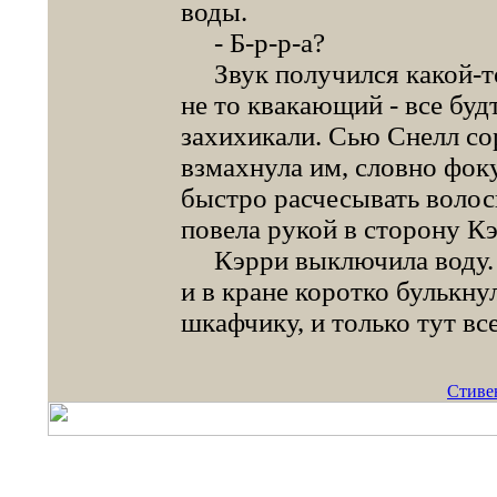
воды.
- Б-р-р-а?
Звук получился какой-то
не то квакающий - все буд
захихикали. Сью Снелл со
взмахнула им, словно фоку
быстро расчесывать воло
повела рукой в сторону К
Кэрри выключила воду. С
и в кране коротко булькну
шкафчику, и только тут вс
Стиве