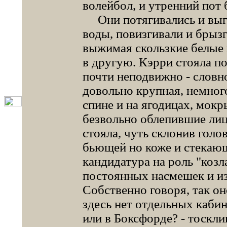
волейбол, и утренний пот 
Они потягивались и выги
воды, повизгивали и брызг
выжимая скользкие белые 
в другую. Кэрри стояла п
почти неподвижно - словн
довольно крупная, немног
спине и на ягодицах, мок
безвольно облепившие лиц
стояла, чуть склонив голо
бьющей но коже и стекающ
кандидатура на роль "козл
постоянных насмешек и изд
Собственно говоря, так он
здесь нет отдельных кабин
или в Боксфорде? - тоскли