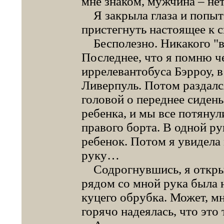
мне знаком, мужчина – нет
Я закрыла глаза и попыта
пристегнуть настоящее к 
Бесполезно. Никакого "вч
Последнее, что я помню че
иррелевантобуса Бэрроу, в
Ливерпуль. Потом раздался
головой о переднее сидень
ребенка, и мы все потяну
правого борта. В одной ру
ребенок. Потом я увидела
руку…
Содрогнувшись, я открыла
рядом со мной рука была н
куцего обрубка. Может, м
горячо надеялась, что это 