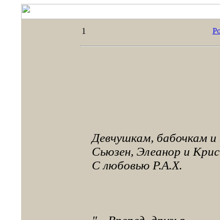
1
Р
Девчушкам, бабочкам и
Сьюзен, Элеанор и Крис и
С любовью Р.А.Х.