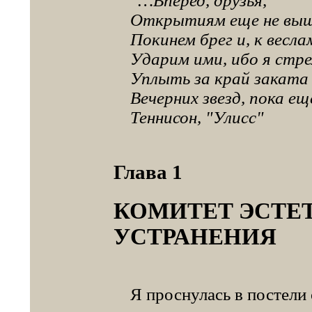
"…Вперед, друзья,
Открытиям еще не выше
Покинем брег и, к веслам
Ударим ими, ибо я стр
Уплыть за край заката 
Вечерних звезд, пока ещ
Теннисон, "Улисс"
Глава 1
КОМИТЕТ ЭСТЕ
УСТРАНЕНИЯ
Я проснулась в постели 