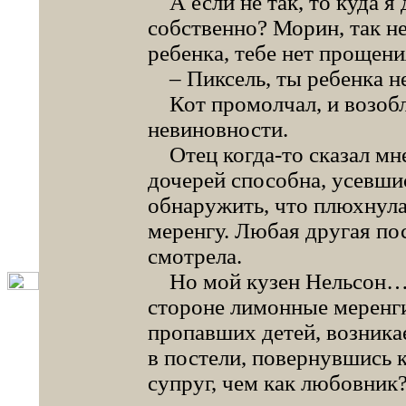
А если не так, то куда я 
собственно? Морин, так не
ребенка, тебе нет прощени
– Пиксель, ты ребенка не
Кот промолчал, и возобл
невиновности.
Отец когда-то сказал мне,
дочерей способна, усевши
обнаружить, что плюхнул
меренгу. Любая другая пос
смотрела.
Но мой кузен Нельсон… Н
стороне лимонные меренги
пропавших детей, возникае
в постели, повернувшись 
супруг, чем как любовник