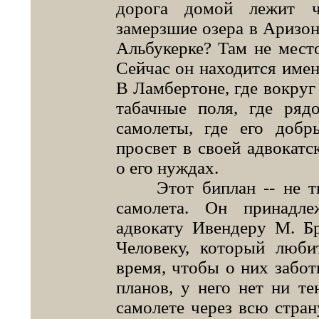
дорога домой лежит ч
замерзшие озера в Аризоне
Альбукерке? Там не мест
Сейчас он находится именн
В Ламбертоне, где вокруг
табачные поля, где ряд
самолеты, где его добр
просвет в своей адвокатс
о его нуждах.
Этот биплан -- не тво
самолета. Он принадл
адвокату Ивендеру М. Бр
Человеку, который люби
время, чтобы о них забот
планов, у него нет ни те
самолете через всю страну