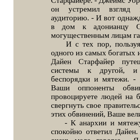
Старфайере. - Джеймс Уорд
он устремил взгляд 
аудиторию. - И вот одна
в дом к адонианцу С
могущественным лицам гал
И с тех пор, пользуяс
одного из самых богатых 
Дайен Старфайер путе
системы к другой, и
беспорядки и мятежи. - 
Ваши оппоненты обв
провоцируете людей на б
свергнуть свое правитель
этих обвинений, Ваше вел
- К анархии и мятежу 
спокойно ответил Дайен.