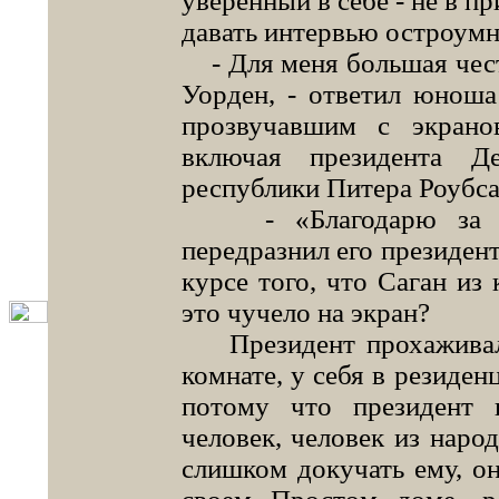
уверенный в себе - не в п
давать интервью остроумн
- Для меня большая честь
Уорден, - ответил юнош
прозвучавшим с экрано
включая президента Де
республики Питера Роубса.
- «Благодарю за при
передразнил его президент
курсе того, что Саган из 
это чучело на экран?
Президент прохаживалс
комнате, у себя в резиде
потому что президент 
человек, человек из народ
слишком докучать ему, он