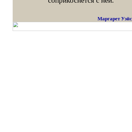
соприкоснется с ней.
Маргарет Уэйс