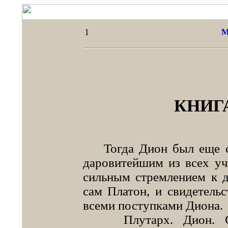
1
М
КНИГ
Тогда Дион был еще со
даровитейшим из всех уч
сильным стремлением к д
сам Платон, и свидетельс
всеми поступками Диона.
Плутарх. Дион. Срав