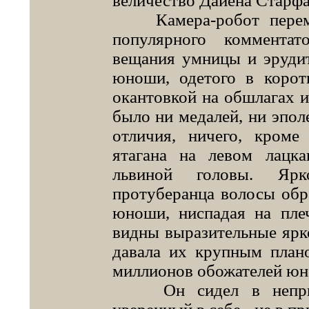
величество Дайена Старфа
Камера-робот перемес
популярного комментат
вещания умницы и эруди
юноши, одетого в корот
окантовкой на обшлагах и
было ни медалей, ни эполе
отличия, ничего, кром
ятагана на левом лацк
львиной головы. Ярко
протуберанца волосы обр
юноши, ниспадая на пле
видны выразительные ярко
давала их крупным план
миллионов обожателей юн
Он сидел в непринуж